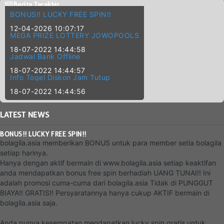
Berita Terakhir
BONUS!! LUCKY FREE SPIN!!
12-04-2026 10:07:17
MEGA PRIZE LOTTERY JOWOPOOLS
18-07-2022 14:44:58
Jadwal Bank Offline
18-07-2022 14:44:57
Info Togel Diskon Jam Tutup
18-07-2022 14:44:56
LATEST
NEWS
BONUS!! LUCKY FREE SPIN!!
bolagila.asia memberikan BONUS untuk para member setia bolagila
setiap harinya.
Hanya dengan aktif bermain di www.bolagila.asia setiap keaktifan
anda mendapatkan bonus free spin berhadiah UANG TUNAI!! Ini
adalah promosi cuma-cuma dari bolagila.asia Tidak di PUNGGUT
BIAYA!! GRATIS!! Persyaratannya hanya cukup AKTIF bermain di
bolagila.asia saja.
Anda punya kesempatan mendapatkan lucky spin gratis untuk