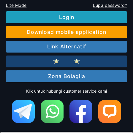
Lite Mode
Lupa password?
Login
Download mobile application
Link Alternatif
Zona Bolagila
Klik untuk hubungi customer service kami