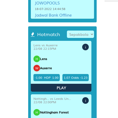
JOWOPOOLS
16
18-07-2022 14:44:58
Jadwal Bank Offline
17
18-07-2022 14:44:57
18
Info Togel Diskon Jam Tutup
Hotmatch
18-07-2022 14:44:56
19
20
Lens vs Auxerre
i
22/08 22:15PM
21
H
Lens
22
W
Auxerre
23
-1.00
HDP
1.00
1.07
Odds
-1.23
24
PLAY
25
Nottingh... vs Leeds Un...
i
22/08 22:00PM
26
H
Nottingham Forest
27