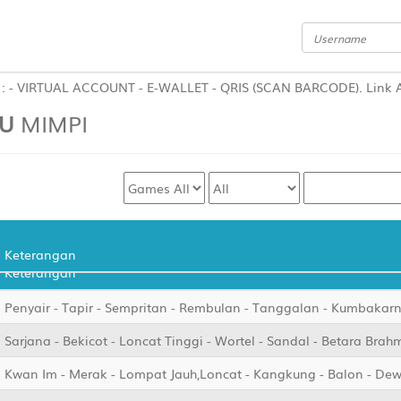
L ACCOUNT - E-WALLET - QRIS (SCAN BARCODE). Link Alternatif BO
U
MIMPI
Keterangan
Keterangan
Penyair - Tapir - Sempritan - Rembulan - Tanggalan - Kumbakar
Sarjana - Bekicot - Loncat Tinggi - Wortel - Sandal - Betara Brah
Kwan Im - Merak - Lompat Jauh,Loncat - Kangkung - Balon - Dew