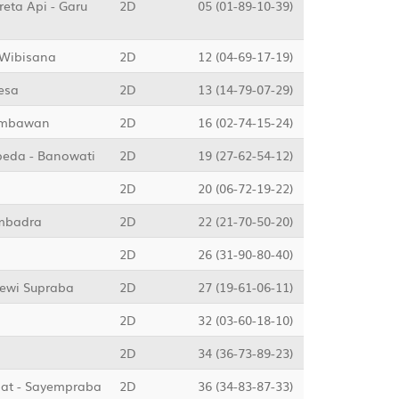
eta Api - Garu
2D
05 (01-89-10-39)
 Wibisana
2D
12 (04-69-17-19)
kesa
2D
13 (14-79-07-29)
Jembawan
2D
16 (02-74-15-24)
epeda - Banowati
2D
19 (27-62-54-12)
2D
20 (06-72-19-22)
embadra
2D
22 (21-70-50-20)
2D
26 (31-90-80-40)
Dewi Supraba
2D
27 (19-61-06-11)
2D
32 (03-60-18-10)
2D
34 (36-73-89-23)
bat - Sayempraba
2D
36 (34-83-87-33)