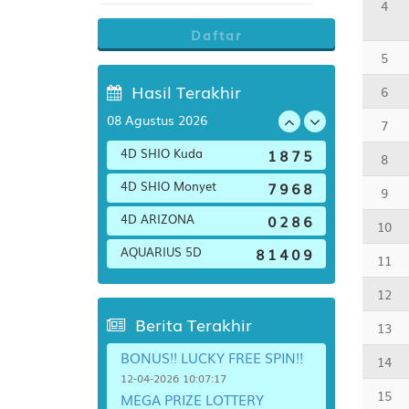
4
Daftar
5
Hasil Terakhir
6
08 Agustus 2026
7
4D SHIO Kuda
1
8
7
5
8
4D SHIO Monyet
7
9
6
8
9
4D ARIZONA
0
2
8
6
10
AQUARIUS 5D
8
1
4
0
9
11
12
Berita Terakhir
13
BONUS!! LUCKY FREE SPIN!!
14
12-04-2026 10:07:17
15
MEGA PRIZE LOTTERY