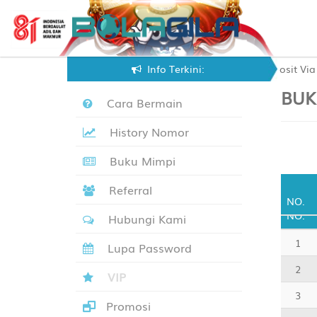
NG SEMAKIN MUDAH Dengan FITUR Terbaru, Deposit Via : - VIRTUA
Info Terkini:
BUK
Cara Bermain
History Nomor
Buku Mimpi
Referral
NO.
NO.
Hubungi Kami
1
Lupa Password
2
VIP
3
Promosi