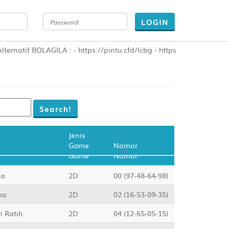
LOGIN
LAGILA : - https://pintu.cfd/lcbg - https://bogilpro.com - ht
Jenis
Game
Jenis
Nomor
Game
Nomor
na
2D
00 (97-48-64-98)
ma
2D
02 (16-53-09-35)
i Ratih
2D
04 (12-65-05-15)