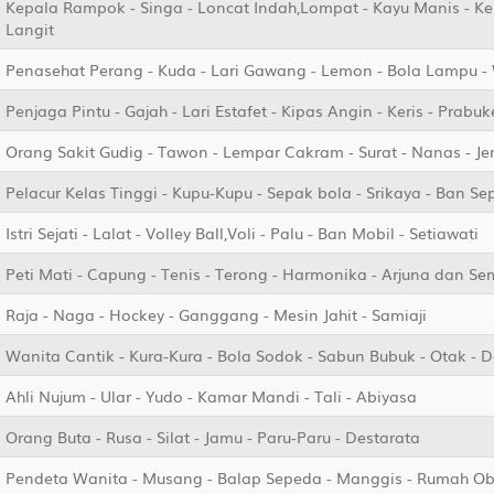
Kepala Rampok - Singa - Loncat Indah,Lompat - Kayu Manis - Ker
Langit
Penasehat Perang - Kuda - Lari Gawang - Lemon - Bola Lampu -
Penjaga Pintu - Gajah - Lari Estafet - Kipas Angin - Keris - Prabu
Orang Sakit Gudig - Tawon - Lempar Cakram - Surat - Nanas - 
Pelacur Kelas Tinggi - Kupu-Kupu - Sepak bola - Srikaya - Ban S
Istri Sejati - Lalat - Volley Ball,Voli - Palu - Ban Mobil - Setiawati
Peti Mati - Capung - Tenis - Terong - Harmonika - Arjuna dan S
Raja - Naga - Hockey - Ganggang - Mesin Jahit - Samiaji
Wanita Cantik - Kura-Kura - Bola Sodok - Sabun Bubuk - Otak - 
Ahli Nujum - Ular - Yudo - Kamar Mandi - Tali - Abiyasa
Orang Buta - Rusa - Silat - Jamu - Paru-Paru - Destarata
Pendeta Wanita - Musang - Balap Sepeda - Manggis - Rumah O